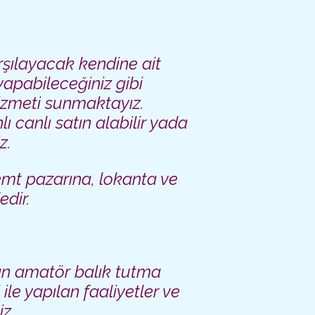
arşılayacak kendine ait
apabileceğiniz gibi
izmeti sunmaktayız.
lı canlı
satın alabilir yada
z.
emt pazarına, lokanta ve
dir.
an amatör balık tutma
 ile yapılan faaliyetler ve
iz.