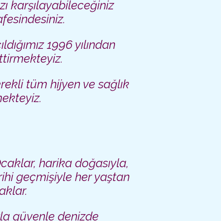
zı karşılayabileceğiniz
fesindesiniz.
çıldığımız 1996 yılından
tirmekteyiz.
ekli tüm hijyen ve sağlık
mekteyiz.
Ocaklar, harika doğasıyla,
rihi geçmişiyle her yaştan
aklar.
zla güvenle denizde