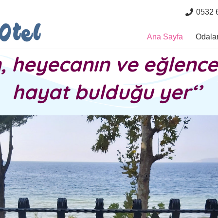
0532 
Ana Sayfa
Odala
, heyecanin ve eğlence
hayat bulduğu yer‘’