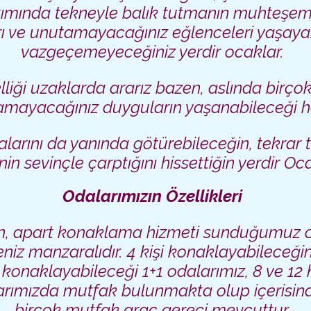
tımında tekneyle balık tutmanın muhteşem k
 ve unutamayacağınız eğlenceleri yaşayab
vazgeçemeyeceğiniz yerdir ocaklar.
liği uzaklarda ararız bazen, aslında birço
tamayacağınız duyguların yaşanabileceği ha
larını da yanında götürebileceğin, tekrar 
nin sevinçle çarptığını hissettiğin yerdir Oc
Odalarımızın
Özellikl
eri
, a
part konaklama hizmeti sunduğumuz ote
niz manzaralıdır. 4 kişi konaklayabileceğin
 konaklayabileceği 1+1 odalarımız, 8 ve 12 ki
rımızda mutfak bulunmakta olup içerisinde
birçok mutfak araç gereci mevcuttur.