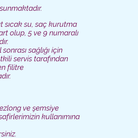
i sunmaktadır.
at sıcak su, saç kurutma
art olup, 5 ve 9 numaralı
ır.
l sonrası sağlığı için
kili servis tarafından
 filitre
dır.
şezlong ve şemsiye
afirlerimizin kullanımına
siniz.