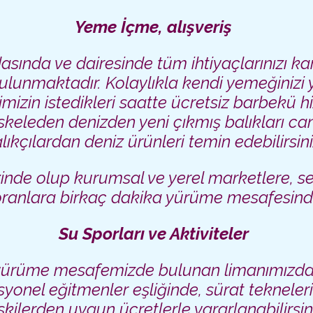
Yeme İçme, alışveriş
dasında ve dairesinde tüm ihtiyaçlarınızı k
lunmaktadır. Kolaylıkla kendi yemeğinizi y
imizin istedikleri saatte
ücretsiz barbekü h
iskeleden
denizden yeni çıkmış balıkları
can
lıkçılardan deniz ürünleri temin edebilirsini
inde olup kurumsal ve yerel marketlere, s
oranlara birkaç dakika yürüme mesafesinde
Su Sporları ve Aktiviteler
k yürüme mesafemizde bulunan limanımızd
esyonel eğitmenler eşliğinde, sürat tekneleri
tskilerden uygun ücretlerle yararlanabilirsin