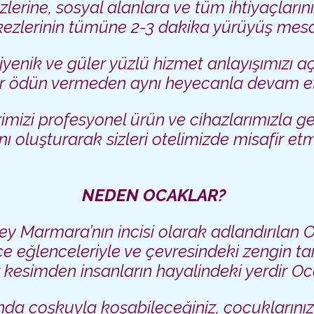
erine, sosyal alanlara ve tüm ihtiyaçlarını
kezlerinin tümüne 2-3 dakika yürüyüş mesa
ijyenik ve güler yüzlü hizmet anlayışımızı a
bir ödün vermeden aynı heyecanla devam et
mizi profesyonel ürün ve cihazlarımızla ger
nı oluşturarak sizleri otelimizde misafir et
NEDEN OCAKLAR?
ney Marmara’nın incisi olarak adlandırılan 
ce eğlenceleriyle ve çevresindeki zengin ta
 kesimden insanların hayalindeki yerdir Oc
nda coşkuyla koşabileceğiniz, çocuklarını