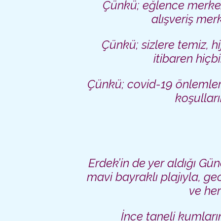
Çünkü; eğlence merkezl
alışveriş mer
Çünkü; sizlere temiz, h
itibaren hiç
Çünkü; covid-19 önlemleri
koşulları
Erdek’in de yer aldığı Gü
mavi bayraklı plajıyla, ge
ve her
İnce taneli kumları