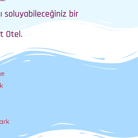
 soluyabileceğiniz bir
t Otel.
ye
k
ark