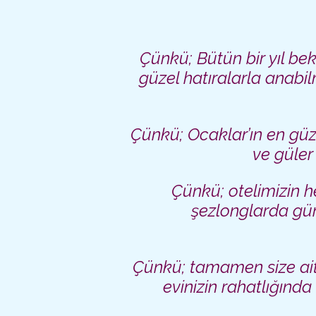
Çünkü; Bütün bir yıl bek
güzel hatıralarla anabi
Çünkü; Ocaklar’ın en güz
ve güler
Çünkü; otelimizin 
şezlonglarda gün
Çünkü; tamamen size ait
evinizin rahatlığında 