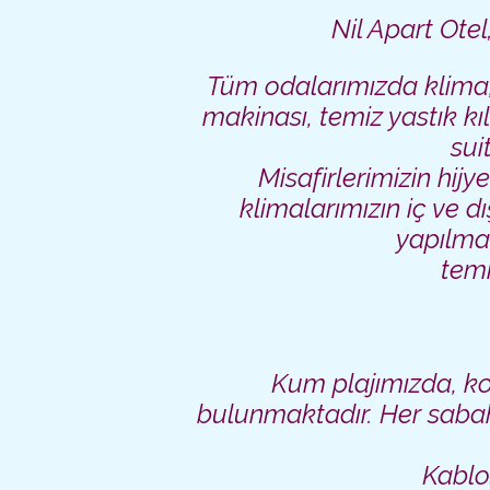
Nil Apart Otel
Tüm odalarımızda klima, 
makinası, temiz yastık kı
sui
Misafirlerimizin hijye
klimalarımızın iç ve d
yapılmak
temi
Kum plajımızda,
ko
bulunmaktadır. Her sabah
Kablos