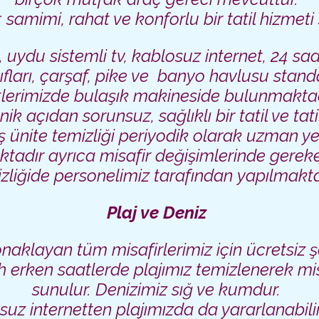
; samimi, rahat ve konforlu bir tatil hizmet
uydu sistemli tv, kablosuz internet, 24 sa
lıfları, çarşaf, pike ve banyo havlusu stand
tlerimizde bulaşık makineside bulunmaktad
nik açıdan sorunsuz, sağlıklı bir tatil ve tati
ış ünite temizliği periyodik olarak uzman yet
tadır ayrıca misafir değişimlerinde gereken
zliğide
personelimiz
tarafından
yapılmakta
Plaj ve Deniz
naklayan tüm misafirlerimiz için ücretsiz 
 erken saatlerde plajımız temizlenerek mis
sunulur. Denizimiz sığ ve kumdur.
uz internetten plajımızda da yararlanabilir