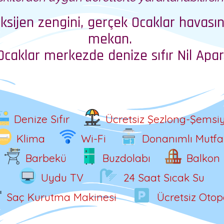
sijen zengini, gerçek Ocaklar havasını
mekan.
Ocaklar merkezde denize sıfır
Nil Apar
Denize Sıfır
Ücretsiz Şezlong-Şemsi
Klima
Wi-Fi
Donanımlı Mutfa
Barbekü
Buzdolabı
Balkon
Uydu TV
24 Saat Sıcak Su
Saç Kurutma Makinesi
Ücretsiz Otop