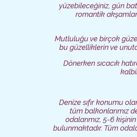
yüzebileceğiniz, gün ba
romantik akşamları
Mutluluğu ve birçok güzel
bu güzelliklerin ve unu
Dönerken sıcacık hatıra
kalbi
Denize sıfır
konumu olan
tüm balkonlarımız de
odalarımız, 5-6 kişinin
bulunmaktadır. Tüm odala