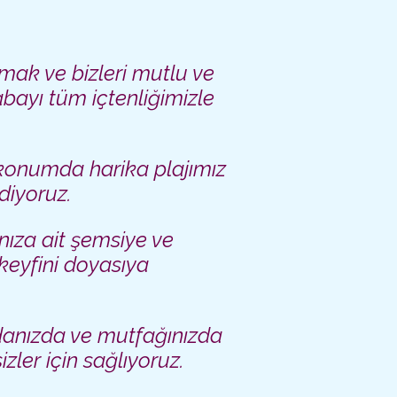
tmak ve bizleri mutlu ve
abayı tüm içtenliğimizle
 konumda harika plajımız
ediyoruz.
nıza ait şemsiye ve
keyfini doyasıya
danızda ve mutfağınızda
izler için sağlıyoruz.