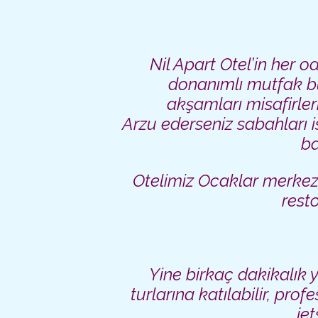
Nil Apart Otel’in her o
donanımlı mutfak bu
akşamları
misafirler
Arzu ederseniz
sabahları 
ba
Otelimiz Ocaklar merkez
rest
Yine birkaç dakikalı
turlarına katılabilir, prof
je