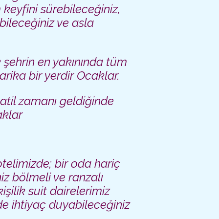
eyfini sürebileceğiniz,
ileceğiniz ve asla
k şehrin en yakınında tüm
rika bir yerdir Ocaklar.
tatil zamanı geldiğinde
aklar
limizde; bir oda hariç
iz bölmeli ve ranzalı
şilik suit dairelerimiz
 ihtiyaç duyabileceğiniz