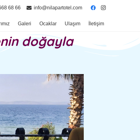
668 68 66
info@nilapartotel.com
rımız
Galeri
Ocaklar
Ulaşım
İletişim
ni̇n doğayla