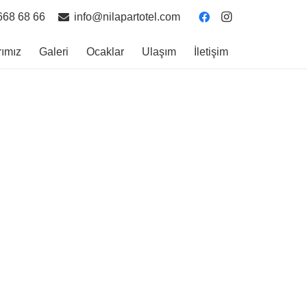
668 68 66
info@nilapartotel.com
rımız
Galeri
Ocaklar
Ulaşım
İletişim