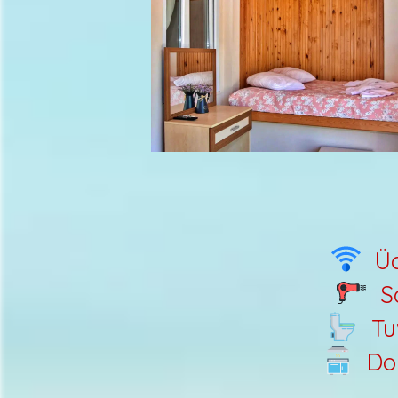
Üc
S
Tu
Do