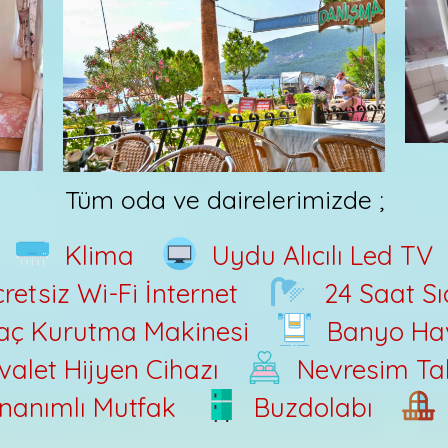
Tüm oda ve dairelerimizde ;
Klima
Uydu Alıcılı Led TV
retsiz Wi-Fi İnternet
24 Saat S
aç Kurutma Makinesi
Banyo Hav
valet Hijyen Cihazı
Nevresim Ta
nanımlı Mutfak
Buzdolabı