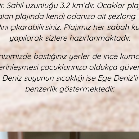
ir. Sahil uzunluğu 3.2 km’dir. Ocaklar pl
alan plajında kendi odanıza ait şezlong 
nı çıkarabilirsiniz. Plajımız her sabah 
yapılarak sizlere hazırlanmaktadır.
izimizde bastığınız yerler de ince kumd
rinleşmesi çocuklarınıza oldukça güveni
eniz suyunun sıcaklığı ise Ege Deniz’in
benzerlik göstermektedir.