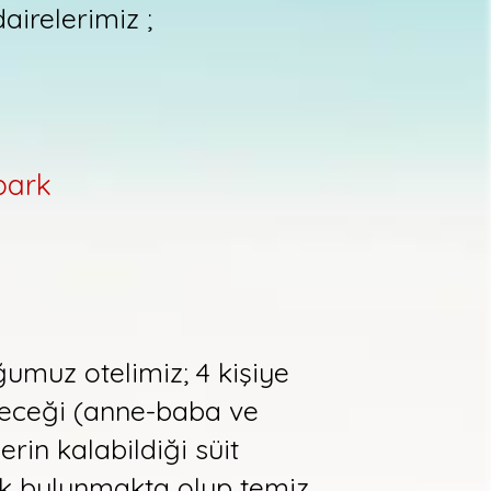
airelerimiz ;
park
.
umuz otelimiz; 4 kişiye
bileceği (anne-baba ve
erin kalabildiği süit
ak bulunmakta olup temiz