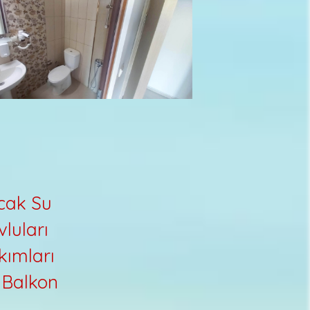
ıcak Su
luları
kımları
Balkon