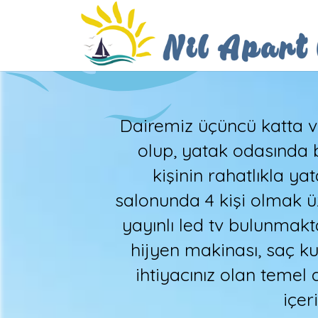
Dairemiz üçüncü katta v
olup, yatak odasında bi
kişinin rahatlıkla ya
salonunda 4 kişi olmak ü
yayınlı led tv bulunmakt
hijyen makinası, saç k
ihtiyacınız olan temel
içer