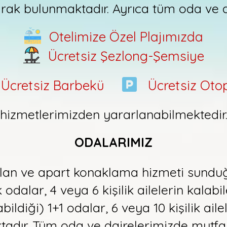
rak bulunmaktadır. Ayrıca tüm oda ve d
Otelimize Özel Plajımızda
Ücretsiz Şezlong-Şemsiye
Ücretsiz Barbekü
Ücretsiz Oto
hizmetlerimizden yararlanabilmektedir
ODALARIMIZ
lan ve apart konaklama hizmeti sunduğ
 odalar, 4 veya 6 kişilik ailelerin kala
bildiği) 1+1 odalar, 6 veya 10 kişilik ailel
tadır. Tüm oda ve dairelerimizde mutf