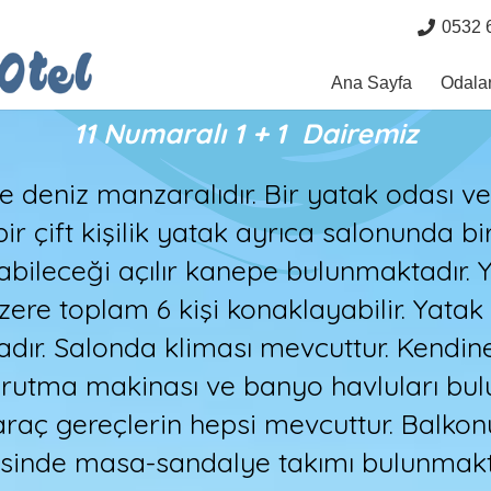
0532 
Ana Sayfa
Odala
11 Numaralı 1 + 1 Dairemiz
e deniz manzaralıdır. Bir yatak odası v
r çift kişilik yatak ayrıca salonunda bir ç
tabileceği açılır kanepe bulunmaktadır. 
zere toplam 6 kişi konaklayabilir. Yata
adır. Salonda kliması mevcuttur. Kendi
urutma makinası ve banyo havluları bu
 araç gereçlerin hepsi mevcuttur. Balko
isinde masa-sandalye takımı bulunmakt