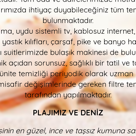
arımızda ihtiyaç duyabileceğiniz tüm te
bulunmaktadır.
a, uydu sistemli tv, kablosuz internet,
astık kılıfları, çarşaf, pike ve banyo h
 suitlerimizde bulaşık makinesi de bul
ik açıdan sorunsuz, sağlıklı bir tatil ve ta
 ünite temizliği periyodik olarak uzman 
misafir değişimlerinde gereken filtre te
tarafından yapılmaktadır.
PLAJIMIZ VE DENİZ
nin en güzel, ince ve taşsız kumuna s