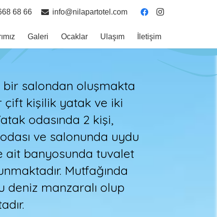
668 68 66
info@nilapartotel.com
rımız
Galeri
Ocaklar
Ulaşım
İletişim
e bir salondan oluşmakta
ift kişilik yatak ve iki
Yatak odasında 2 kişi,
k odası ve salonunda uydu
ne ait banyosunda tuvalet
lunmaktadır. Mutfağında
nu deniz manzaralı olup
adır.