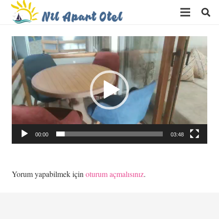
Video
oynatıcı
00:00
03:48
Yorum yapabilmek için
oturum açmalısınız
.