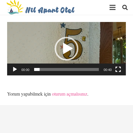
Video
oynatıcı
00:00
00:40
Yorum yapabilmek için
oturum açmalısınız
.