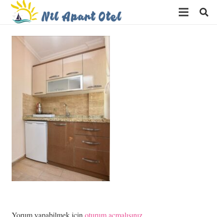
Yorum yapabilmek için
oturum açmalısınız
.