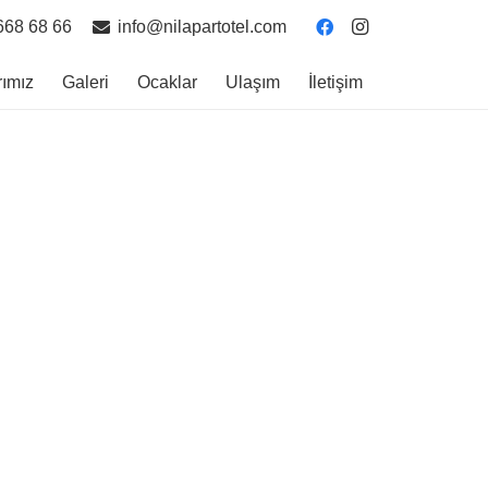
668 68 66
info@nilapartotel.com
rımız
Galeri
Ocaklar
Ulaşım
İletişim