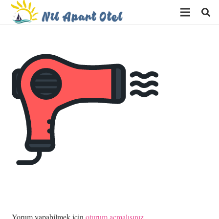
Yorum yapabilmek için
oturum açmalısınız
.