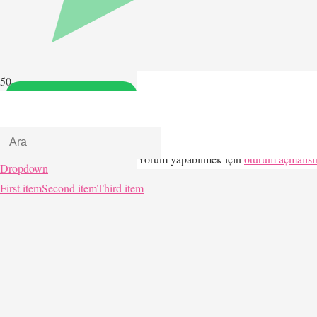
Rezervasyon için bilgi al.
Yorum yapabilmek için
oturum açmalısı
Dropdown
First item
Second item
Third item