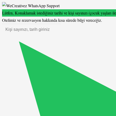
Lütfen, Konaklamak istediğiniz tarihi ve kişi sayınızı (çocuk yaşları ile
Otelimiz ve rezervasyon hakkında kısa sürede bilgi vereceğiz.