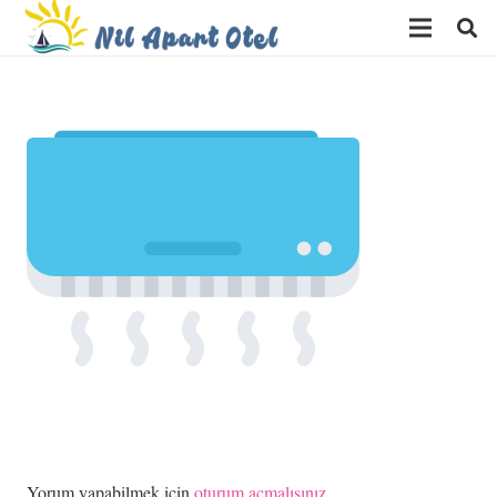
Yorum yapabilmek için
oturum açmalısınız
.