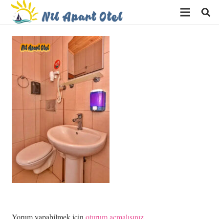
Yorum yapabilmek için
oturum açmalısınız
.