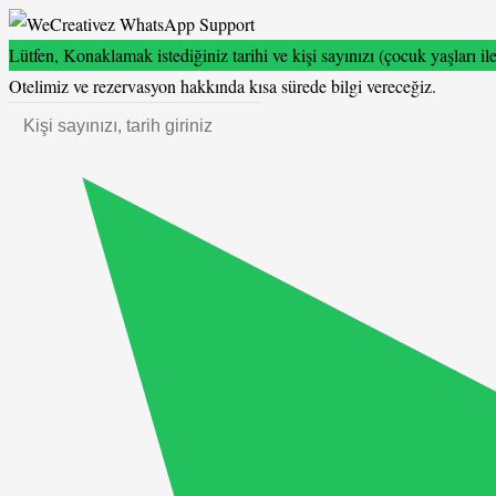
Lütfen, Konaklamak istediğiniz tarihi ve kişi sayınızı (çocuk yaşları ile
Otelimiz ve rezervasyon hakkında kısa sürede bilgi vereceğiz.